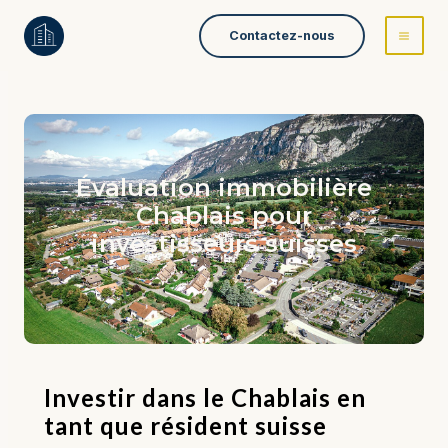
Aller
Contactez-nous
au
contenu
Évaluation immobilière
Chablais pour
investisseurs suisses
Investir dans le Chablais en
tant que résident suisse