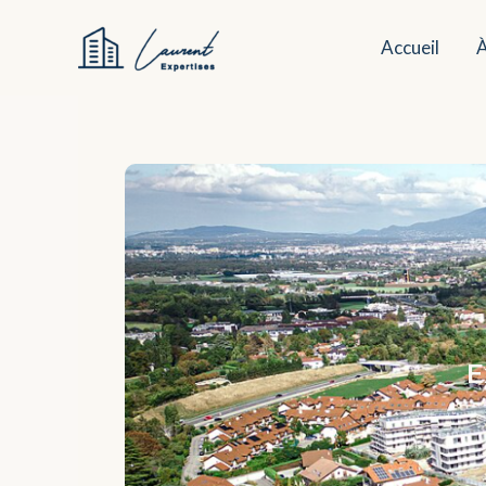
Aller
au
Accueil
À
contenu
E