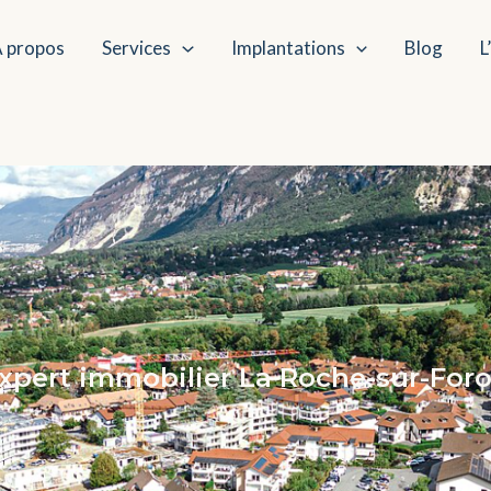
 propos
Services
Implantations
Blog
L
xpert immobilier La Roche-sur-For