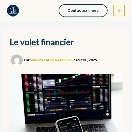
Aller
Contactez-nous
au
contenu
Le volet financier
Par
Vanessa LAURENT MICHEL
/
août 30, 2025